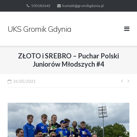
Skip
500183643
kontakt@gromikgdynia.pl
to
content
UKS Gromik Gdynia
ZŁOTO i SREBRO – Puchar Polski
Juniorów Młodszych #4
Nawi
31/05/2021
wpis