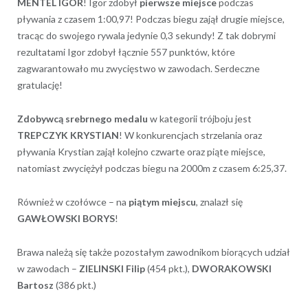
MENTEL IGOR
! Igor zdobył
pierwsze miejsce
podczas
pływania z czasem 1:00,97! Podczas biegu zajął drugie miejsce,
tracąc do swojego rywala jedynie 0,3 sekundy! Z tak dobrymi
rezultatami Igor zdobył łącznie 557 punktów, które
zagwarantowało mu zwycięstwo w zawodach. Serdeczne
gratulację!
Zdobywcą srebrnego medalu
w kategorii trójboju jest
TREPCZYK KRYSTIAN
! W konkurencjach strzelania oraz
pływania Krystian zajął kolejno czwarte oraz piąte miejsce,
natomiast zwyciężył podczas biegu na 2000m z czasem 6:25,37.
Również w czołówce – na
piątym miejscu
, znalazł się
GAWŁOWSKI BORYS
!
Brawa należą się także pozostałym zawodnikom biorących udział
w zawodach –
ZIELINSKI Filip
(454 pkt.),
DWORAKOWSKI
Bartosz
(386 pkt.)