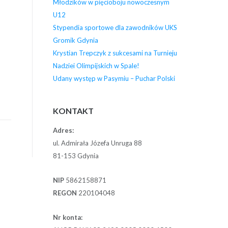
Młodzików w pięcioboju nowoczesnym
U12
Stypendia sportowe dla zawodników UKS
Gromik Gdynia
Krystian Trepczyk z sukcesami na Turnieju
Nadziei Olimpijskich w Spale!
Udany występ w Pasymiu – Puchar Polski
KONTAKT
Adres:
ul. Admirała Józefa Unruga 88
81-153 Gdynia
NIP
5862158871
REGON
220104048
Nr konta: