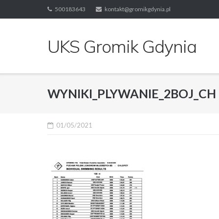
Skip
500183643
kontakt@gromikgdynia.pl
to
content
UKS Gromik Gdynia
WYNIKI_PLYWANIE_2BOJ_CH
01/05/2021