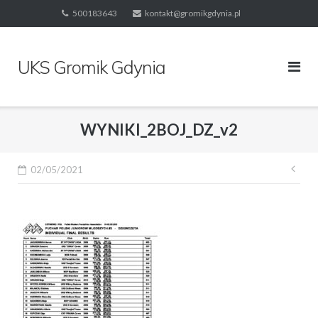
Skip
500183643
kontakt@gromikgdynia.pl
to
content
UKS Gromik Gdynia
WYNIKI_2BOJ_DZ_v2
Naw
02/05/2021
wpi