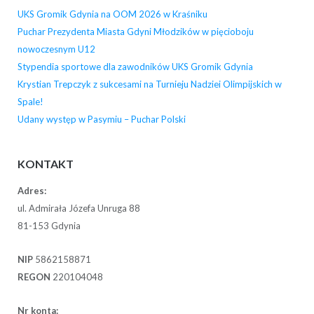
UKS Gromik Gdynia na OOM 2026 w Kraśniku
Puchar Prezydenta Miasta Gdyni Młodzików w pięcioboju
nowoczesnym U12
Stypendia sportowe dla zawodników UKS Gromik Gdynia
Krystian Trepczyk z sukcesami na Turnieju Nadziei Olimpijskich w
Spale!
Udany występ w Pasymiu – Puchar Polski
KONTAKT
Adres:
ul. Admirała Józefa Unruga 88
81-153 Gdynia
NIP
5862158871
REGON
220104048
Nr konta: