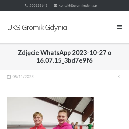
Skip
500183643
kontakt@gromikgdynia.pl
to
content
UKS Gromik Gdynia
Zdjęcie WhatsApp 2023-10-27 o
16.07.15_3bd7e9f6
Naw
05/11/2023
wpi