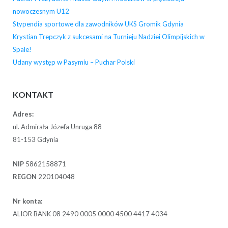
nowoczesnym U12
Stypendia sportowe dla zawodników UKS Gromik Gdynia
Krystian Trepczyk z sukcesami na Turnieju Nadziei Olimpijskich w
Spale!
Udany występ w Pasymiu – Puchar Polski
KONTAKT
Adres:
ul. Admirała Józefa Unruga 88
81-153 Gdynia
NIP
5862158871
REGON
220104048
Nr konta:
ALIOR BANK 08 2490 0005 0000 4500 4417 4034