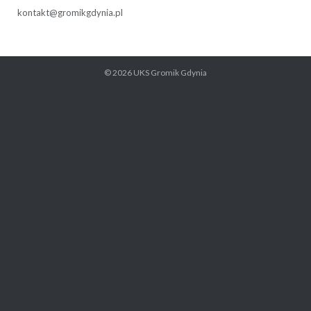
kontakt@gromikgdynia.pl
© 2026
UKS Gromik Gdynia