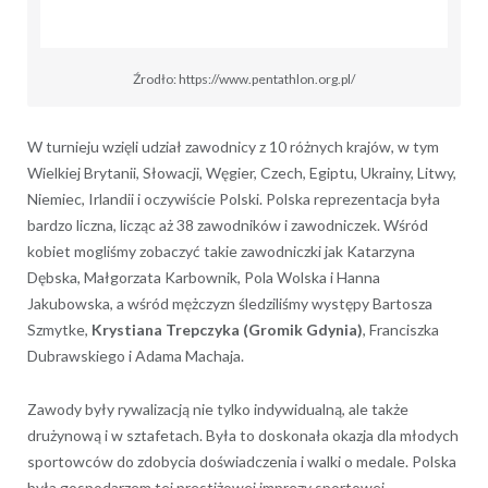
Źrodło: https://www.pentathlon.org.pl/
W turnieju wzięli udział zawodnicy z 10 różnych krajów, w tym
Wielkiej Brytanii, Słowacji, Węgier, Czech, Egiptu, Ukrainy, Litwy,
Niemiec, Irlandii i oczywiście Polski. Polska reprezentacja była
bardzo liczna, licząc aż 38 zawodników i zawodniczek. Wśród
kobiet mogliśmy zobaczyć takie zawodniczki jak Katarzyna
Dębska, Małgorzata Karbownik, Pola Wolska i Hanna
Jakubowska, a wśród mężczyzn śledziliśmy występy Bartosza
Szmytke,
Krystiana Trepczyka (Gromik Gdynia)
, Franciszka
Dubrawskiego i Adama Machaja.
Zawody były rywalizacją nie tylko indywidualną, ale także
drużynową i w sztafetach. Była to doskonała okazja dla młodych
sportowców do zdobycia doświadczenia i walki o medale. Polska
była gospodarzem tej prestiżowej imprezy sportowej.