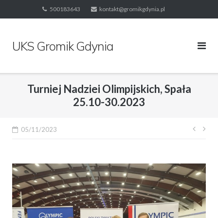
Skip
500183643
kontakt@gromikgdynia.pl
to
content
UKS Gromik Gdynia
Turniej Nadziei Olimpijskich, Spała
25.10-30.2023
Nawi
05/11/2023
wpis