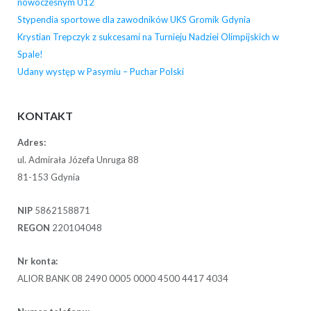
nowoczesnym U12
Stypendia sportowe dla zawodników UKS Gromik Gdynia
Krystian Trepczyk z sukcesami na Turnieju Nadziei Olimpijskich w
Spale!
Udany występ w Pasymiu – Puchar Polski
KONTAKT
Adres:
ul. Admirała Józefa Unruga 88
81-153 Gdynia
NIP
5862158871
REGON
220104048
Nr konta:
ALIOR BANK 08 2490 0005 0000 4500 4417 4034