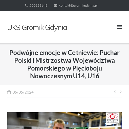
Skip
500183643
kontakt@gromikgdynia.pl
to
content
UKS Gromik Gdynia
Podwójne emocje w Cetniewie: Puchar
Polski i Mistrzostwa Województwa
Pomorskiego w Pięcioboju
Nowoczesnym U14, U16
Nawi
06/05/2024
wpis