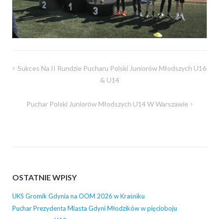
Nawigacja
Sukces Na II Rundzie Pucharu Polski Juniorów Młodszych U16
wpisu
& U14
Puchar Polski Juniorów Młodszych U14 W Warszawie
OSTATNIE WPISY
UKS Gromik Gdynia na OOM 2026 w Kraśniku
Puchar Prezydenta Miasta Gdyni Młodzików w pięcioboju