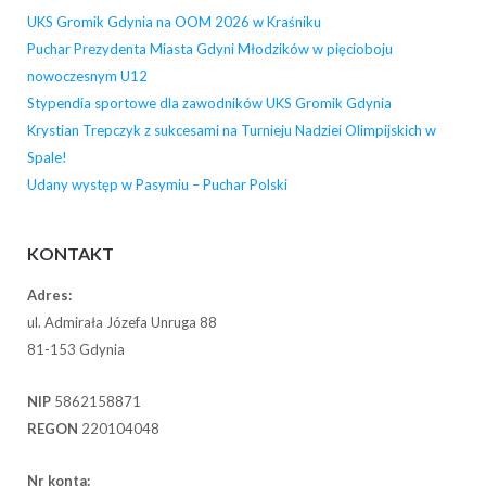
UKS Gromik Gdynia na OOM 2026 w Kraśniku
Puchar Prezydenta Miasta Gdyni Młodzików w pięcioboju
nowoczesnym U12
Stypendia sportowe dla zawodników UKS Gromik Gdynia
Krystian Trepczyk z sukcesami na Turnieju Nadziei Olimpijskich w
Spale!
Udany występ w Pasymiu – Puchar Polski
KONTAKT
Adres:
ul. Admirała Józefa Unruga 88
81-153 Gdynia
NIP
5862158871
REGON
220104048
Nr konta: