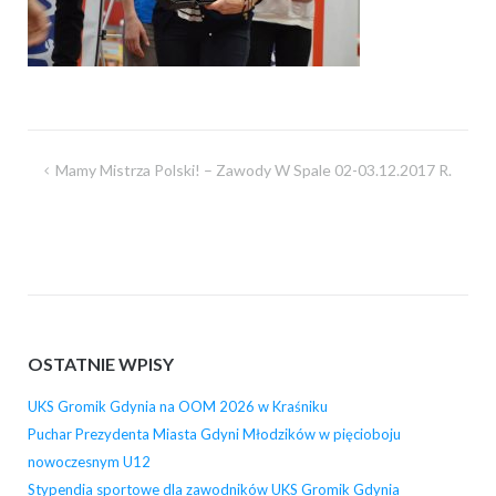
Nawigacja
Mamy Mistrza Polski! – Zawody W Spale 02-03.12.2017 R.
wpisu
OSTATNIE WPISY
UKS Gromik Gdynia na OOM 2026 w Kraśniku
Puchar Prezydenta Miasta Gdyni Młodzików w pięcioboju
nowoczesnym U12
Stypendia sportowe dla zawodników UKS Gromik Gdynia