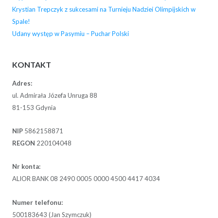
Krystian Trepczyk z sukcesami na Turnieju Nadziei Olimpijskich w
Spale!
Udany występ w Pasymiu – Puchar Polski
KONTAKT
Adres:
ul. Admirała Józefa Unruga 88
81-153 Gdynia
NIP
5862158871
REGON
220104048
Nr konta:
ALIOR BANK 08 2490 0005 0000 4500 4417 4034
Numer telefonu:
500183643 (Jan Szymczuk)