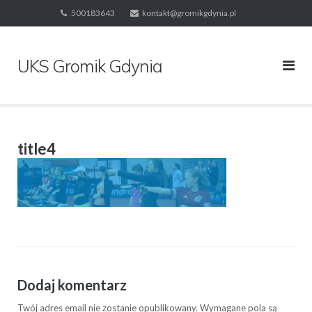
Skip
500183643
kontakt@gromikgdynia.pl
to
content
UKS Gromik Gdynia
title4
Dodaj komentarz
Twój adres email nie zostanie opublikowany.
Wymagane pola są