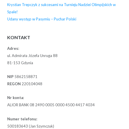
Krystian Trepczyk z sukcesami na Turnieju Nadziei Olimpijskich w
Spale!
Udany występ w Pasymiu – Puchar Polski
KONTAKT
Adres:
ul. Admirała Józefa Unruga 88
81-153 Gdynia
NIP
5862158871
REGON
220104048
Nr konta:
ALIOR BANK 08 2490 0005 0000 4500 4417 4034
Numer telefonu:
500183643 (Jan Szymczuk)