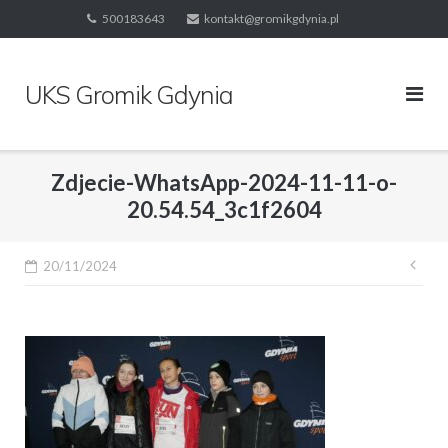
Skip
500183643
kontakt@gromikgdynia.pl
to
content
UKS Gromik Gdynia
Zdjecie-WhatsApp-2024-11-11-o-
20.54.54_3c1f2604
Naw
20/11/2024
wpi