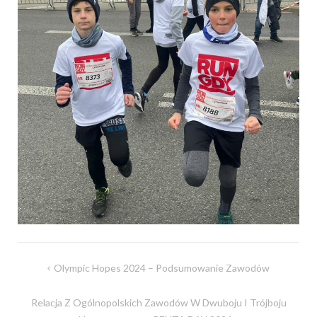
Nawigacja
Olympic Hopes 2024 – Podsumowanie Zawodów
wpisu
Relacja Z Ogólnopolskich Zawodów W Dwuboju I Trójboju