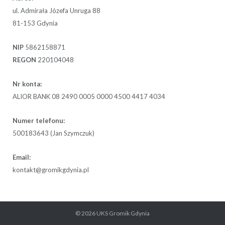
ul. Admirała Józefa Unruga 88
81-153 Gdynia
NIP
5862158871
REGON
220104048
Nr konta:
ALIOR BANK 08 2490 0005 0000 4500 4417 4034
Numer telefonu:
500183643 (Jan Szymczuk)
Email:
kontakt@gromikgdynia.pl
© 2026
UKS Gromik Gdynia