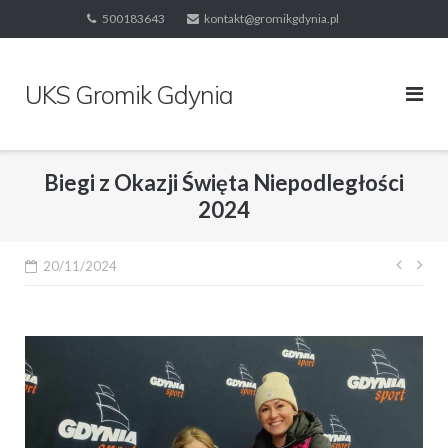
Skip
500183643
kontakt@gromikgdynia.pl
to
content
UKS Gromik Gdynia
Biegi z Okazji Święta Niepodległości
2024
Nawi
20/11/2024
wpis