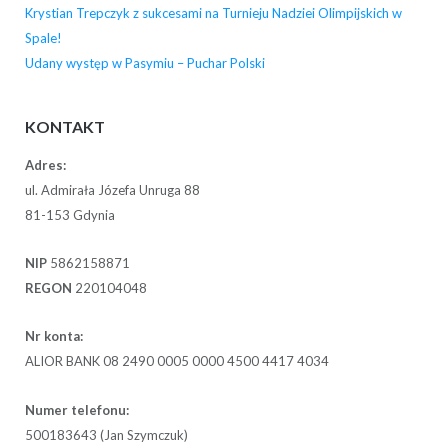
Krystian Trepczyk z sukcesami na Turnieju Nadziei Olimpijskich w
Spale!
Udany występ w Pasymiu – Puchar Polski
KONTAKT
Adres:
ul. Admirała Józefa Unruga 88
81-153 Gdynia
NIP
5862158871
REGON
220104048
Nr konta:
ALIOR BANK 08 2490 0005 0000 4500 4417 4034
Numer telefonu:
500183643 (Jan Szymczuk)