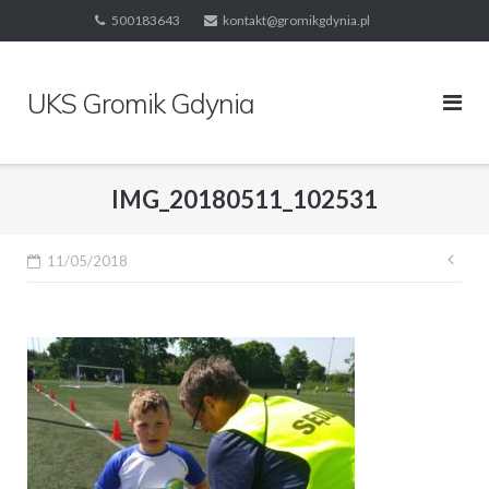
Skip
500183643
kontakt@gromikgdynia.pl
to
content
UKS Gromik Gdynia
IMG_20180511_102531
Naw
11/05/2018
wpi