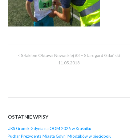
Nawigacja
Szlakiem Oktawii Nowackiej #3 – Starogard Gdański
wpisu
11.05.2018
OSTATNIE WPISY
UKS Gromik Gdynia na OOM 2026 w Kraśniku
Puchar Prezydenta Miasta Gdyni Młodzików w pięcioboju