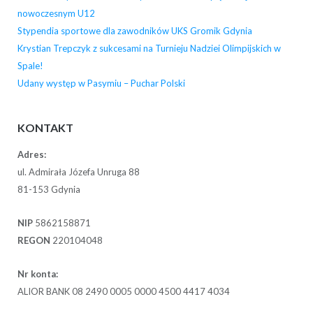
nowoczesnym U12
Stypendia sportowe dla zawodników UKS Gromik Gdynia
Krystian Trepczyk z sukcesami na Turnieju Nadziei Olimpijskich w
Spale!
Udany występ w Pasymiu – Puchar Polski
KONTAKT
Adres:
ul. Admirała Józefa Unruga 88
81-153 Gdynia
NIP
5862158871
REGON
220104048
Nr konta:
ALIOR BANK 08 2490 0005 0000 4500 4417 4034