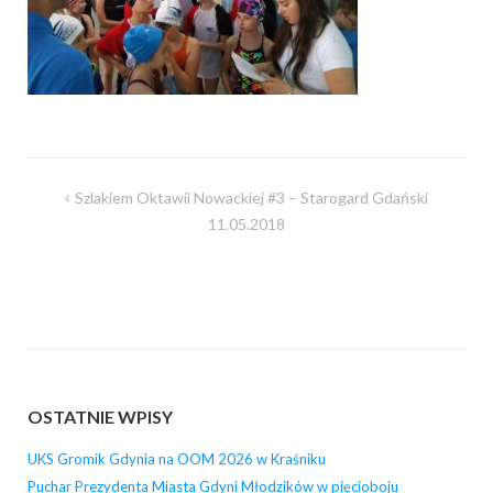
Nawigacja
Szlakiem Oktawii Nowackiej #3 – Starogard Gdański
wpisu
11.05.2018
OSTATNIE WPISY
UKS Gromik Gdynia na OOM 2026 w Kraśniku
Puchar Prezydenta Miasta Gdyni Młodzików w pięcioboju