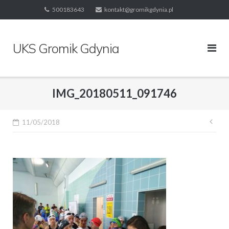
Skip
500183643
kontakt@gromikgdynia.pl
to
content
UKS Gromik Gdynia
IMG_20180511_091746
Naw
11/05/2018
wpi