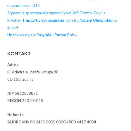
nowoczesnym U12
Stypendia sportowe dla zawodników UKS Gromik Gdynia
Krystian Trepczyk z sukcesami na Turnieju Nadziei Olimpijskich w
Spale!
Udany występ w Pasymiu – Puchar Polski
KONTAKT
Adres:
ul. Admirała Józefa Unruga 88
81-153 Gdynia
NIP
5862158871
REGON
220104048
Nr konta:
ALIOR BANK 08 2490 0005 0000 4500 4417 4034