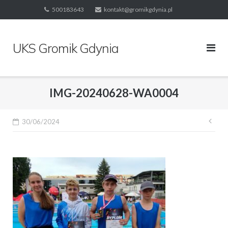
Skip
500183643
kontakt@gromikgdynia.pl
to
content
UKS Gromik Gdynia
IMG-20240628-WA0004
Naw
30/06/2024
wpi