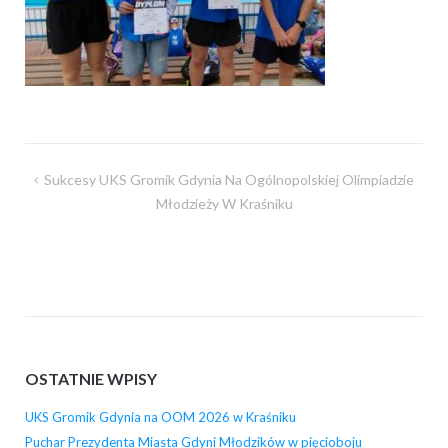
Nawigacja
Sukcesy UKS Gromik Gdynia Na Ogólnopolskiej Olimpiadzie
wpisu
Młodzieży W Kraśniku
OSTATNIE WPISY
UKS Gromik Gdynia na OOM 2026 w Kraśniku
Puchar Prezydenta Miasta Gdyni Młodzików w pięcioboju