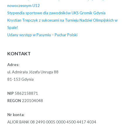
nowoczesnym U12
Stypendia sportowe dla zawodników UKS Gromik Gdynia
Krystian Trepczyk z sukcesami na Turnieju Nadziei Olimpijskich w
Spale!
Udany występ w Pasymiu – Puchar Polski
KONTAKT
Adres:
ul. Admirała Józefa Unruga 88
81-153 Gdynia
NIP
5862158871
REGON
220104048
Nr konta:
ALIOR BANK 08 2490 0005 0000 4500 4417 4034