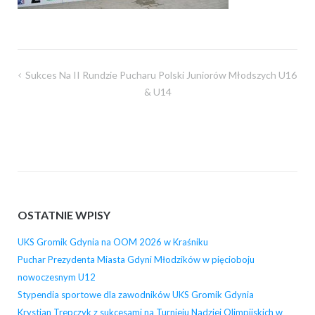
Nawigacja
Sukces Na II Rundzie Pucharu Polski Juniorów Młodszych U16
wpisu
& U14
OSTATNIE WPISY
UKS Gromik Gdynia na OOM 2026 w Kraśniku
Puchar Prezydenta Miasta Gdyni Młodzików w pięcioboju
nowoczesnym U12
Stypendia sportowe dla zawodników UKS Gromik Gdynia
Krystian Trepczyk z sukcesami na Turnieju Nadziei Olimpijskich w