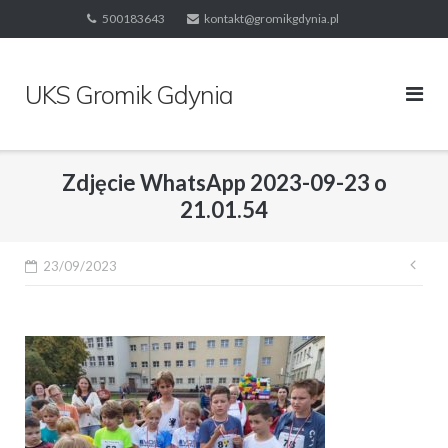
Skip
500183643
kontakt@gromikgdynia.pl
to
content
UKS Gromik Gdynia
Zdjęcie WhatsApp 2023-09-23 o
21.01.54
Naw
23/09/2023
wpi