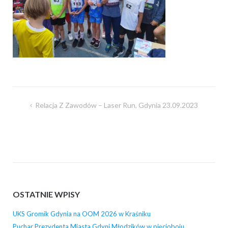
Nawigacja
Relacja Z Zawodów – Laser Run, Gdynia 23.09.2023
wpisu
OSTATNIE WPISY
UKS Gromik Gdynia na OOM 2026 w Kraśniku
Puchar Prezydenta Miasta Gdyni Młodzików w pięcioboju