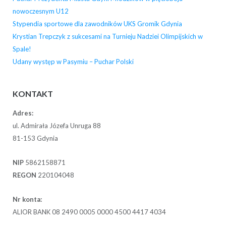
nowoczesnym U12
Stypendia sportowe dla zawodników UKS Gromik Gdynia
Krystian Trepczyk z sukcesami na Turnieju Nadziei Olimpijskich w
Spale!
Udany występ w Pasymiu – Puchar Polski
KONTAKT
Adres:
ul. Admirała Józefa Unruga 88
81-153 Gdynia
NIP
5862158871
REGON
220104048
Nr konta:
ALIOR BANK 08 2490 0005 0000 4500 4417 4034