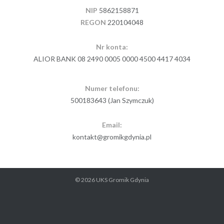
NIP
5862158871
REGON
220104048
Nr konta:
ALIOR BANK 08 2490 0005 0000 4500 4417 4034
Numer telefonu:
500183643 (Jan Szymczuk)
Email:
kontakt@gromikgdynia.pl
© 2026
UKS Gromik Gdynia