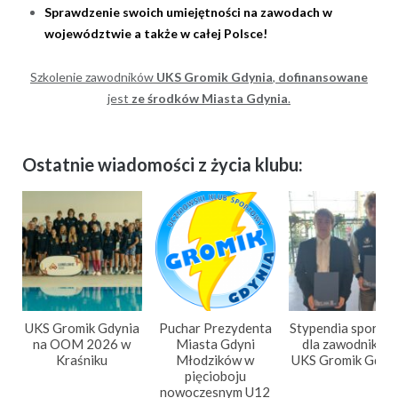
Sprawdzenie swoich umiejętności na zawodach w
województwie a także w całej Polsce!
Szkolenie zawodników
UKS Gromik Gdynia
,
dofinansowane
jest
ze środków Miasta Gdynia
.
Ostatnie wiadomości z życia klubu:
UKS Gromik Gdynia
Puchar Prezydenta
Stypendia sporto
na OOM 2026 w
Miasta Gdyni
dla zawodników
Kraśniku
Młodzików w
UKS Gromik Gdyn
pięcioboju
nowoczesnym U12