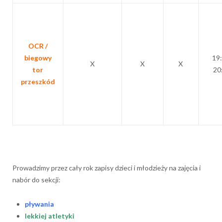
OCR /
biegowy
19
X
X
X
tor
20
przeszkód
Prowadzimy przez cały rok zapisy dzieci i młodzieży na zajęcia i
nabór do sekcji:
pływania
lekkiej atletyki