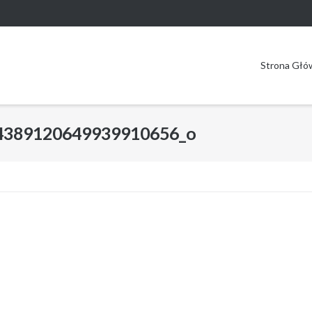
Strona Głó
4389120649939910656_o