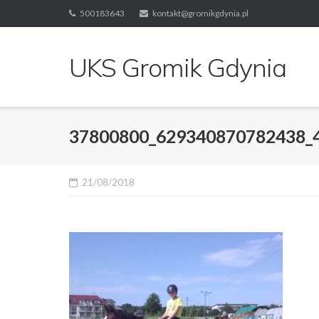
Skip
500183643
kontakt@gromikgdynia.pl
to
content
UKS Gromik Gdynia
37800800_629340870782438_
21/08/2018