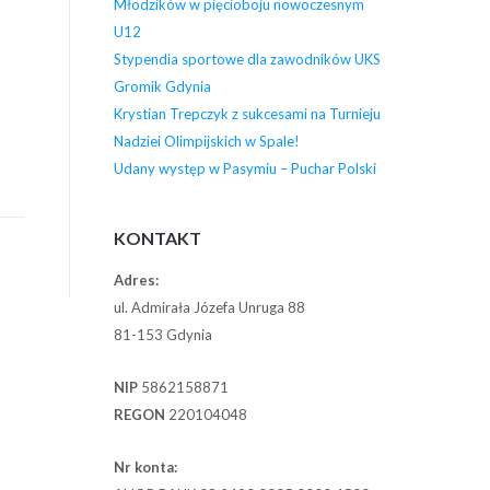
Młodzików w pięcioboju nowoczesnym
U12
Stypendia sportowe dla zawodników UKS
Gromik Gdynia
Krystian Trepczyk z sukcesami na Turnieju
Nadziei Olimpijskich w Spale!
Udany występ w Pasymiu – Puchar Polski
KONTAKT
Adres:
ul. Admirała Józefa Unruga 88
81-153 Gdynia
NIP
5862158871
REGON
220104048
Nr konta: