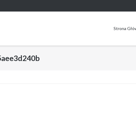
Strona Głó
5aee3d240b