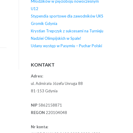
Młodzików w pięcioboju nowoczesnym
U12
Stypendia sportowe dla zawodników UKS
Gromik Gdynia
Krystian Trepczyk z sukcesami na Turnieju
Nadziei Olimpijskich w Spale!
Udany występ w Pasymiu – Puchar Polski
KONTAKT
Adres:
ul. Admirała Józefa Unruga 88
81-153 Gdynia
NIP
5862158871
REGON
220104048
Nr konta: