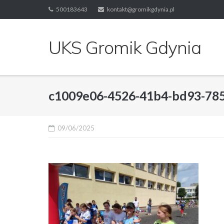
Skip
500183643
kontakt@gromikgdynia.pl
to
content
UKS Gromik Gdynia
c1009e06-4526-41b4-bd93-78
09/06/2025