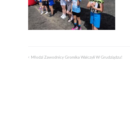
Młodzi Zawodnicy Gromika Walczyli W Grudziądzu!
Nawigacja
wpisu