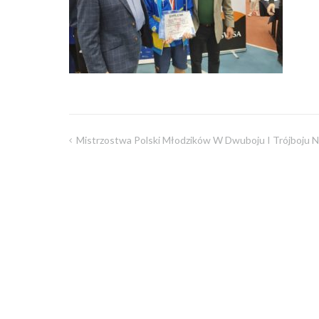
Mistrzostwa Polski Młodzików W Dwuboju I Trójboju 
Nawigacja
wpisu