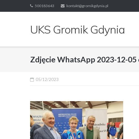
Skip
500183643
kontakt@gromikgdynia.pl
to
content
UKS Gromik Gdynia
Zdjęcie WhatsApp 2023-12-05 
05/12/2023