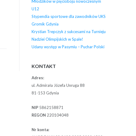
Młodzików w pięcioboju nowoczesnym
U12
Stypendia sportowe dla zawodników UKS
Gromik Gdynia
Krystian Trepczyk z sukcesami na Turnieju
Nadziei Olimpijskich w Spale!
Udany występ w Pasymiu – Puchar Polski
KONTAKT
Adres:
ul. Admirała Józefa Unruga 88
81-153 Gdynia
NIP
5862158871
REGON
220104048
Nr konta: