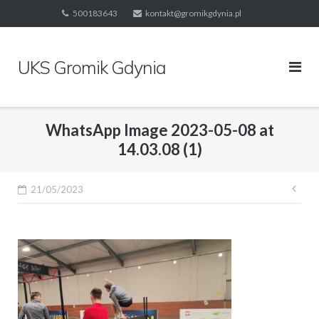
Skip
500183643
kontakt@gromikgdynia.pl
to
content
UKS Gromik Gdynia
WhatsApp Image 2023-05-08 at
14.03.08 (1)
Naw
21/05/2023
wpi