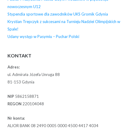
nowoczesnym U12
Stypendia sportowe dla zawodników UKS Gromik Gdynia
Krystian Trepczyk z sukcesami na Turnieju Nadziei Olimpijskich w
Spale!
Udany występ w Pasymiu – Puchar Polski
KONTAKT
Adres:
ul. Admirała Józefa Unruga 88
81-153 Gdynia
NIP
5862158871
REGON
220104048
Nr konta:
ALIOR BANK 08 2490 0005 0000 4500 4417 4034