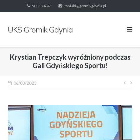
Skip
500183643
kontakt@gromikgdynia.pl
to
content
UKS Gromik Gdynia
Krystian Trepczyk wyróżniony podczas
Gali Gdyńskiego Sportu!
Nawi
06/03/2023
wpis