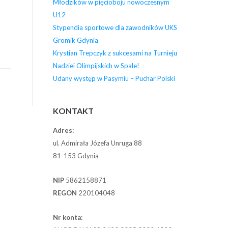
Młodzików w pięcioboju nowoczesnym
U12
Stypendia sportowe dla zawodników UKS
Gromik Gdynia
Krystian Trepczyk z sukcesami na Turnieju
Nadziei Olimpijskich w Spale!
Udany występ w Pasymiu – Puchar Polski
KONTAKT
Adres:
ul. Admirała Józefa Unruga 88
81-153 Gdynia
NIP
5862158871
REGON
220104048
Nr konta: