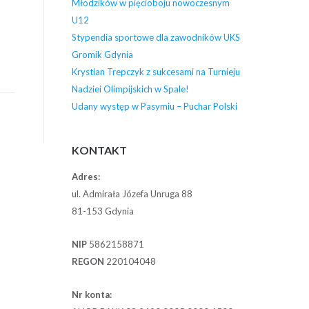
Młodzików w pięcioboju nowoczesnym
U12
Stypendia sportowe dla zawodników UKS
Gromik Gdynia
Krystian Trepczyk z sukcesami na Turnieju
Nadziei Olimpijskich w Spale!
Udany występ w Pasymiu – Puchar Polski
KONTAKT
Adres:
ul. Admirała Józefa Unruga 88
81-153 Gdynia
NIP
5862158871
REGON
220104048
Nr konta: