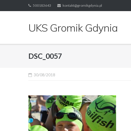
Skip
500183643
kontakt@gromikgdynia.pl
to
content
UKS Gromik Gdynia
DSC_0057
30/08/2018